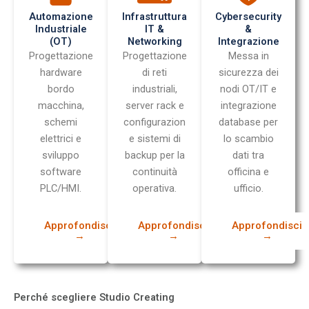
Automazione
Infrastruttura
Cybersecurity
Industriale
IT &
&
(OT)
Networking
Integrazione
Progettazione
Progettazione
Messa in
hardware
di reti
sicurezza dei
bordo
industriali,
nodi OT/IT e
macchina,
server rack e
integrazione
schemi
configurazion
database per
elettrici e
e sistemi di
lo scambio
sviluppo
backup per la
dati tra
software
continuità
officina e
PLC/HMI.
operativa.
ufficio.
Approfondisci
Approfondisci
Approfondisci
→
→
→
Perché scegliere Studio Creating